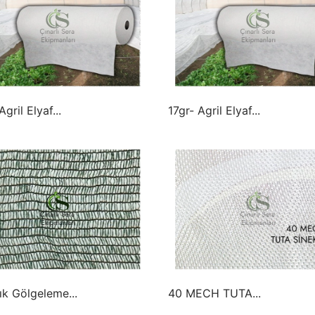
Agril Elyaf...
17gr- Agril Elyaf...
ık Gölgeleme...
40 MECH TUTA...