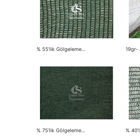
% 55’lik Gölgeleme...
19gr- 
% 75’lik Gölgeleme...
% 40’l