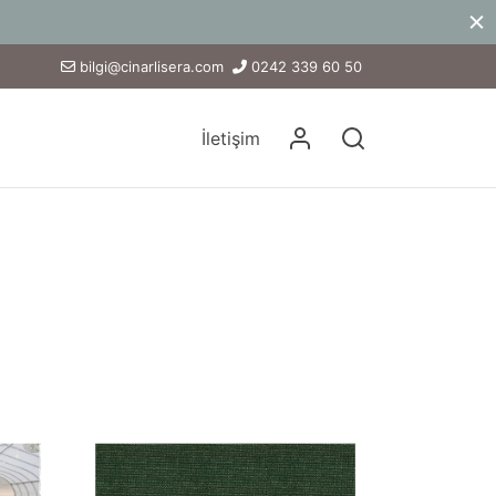
bilgi@cinarlisera.com
0242 339 60 50
İletişim