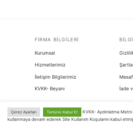
FIRMA BILGILERI
BILG
Kurumsal
Gizlili
Hizmetlerimiz
Şartla
İletişim Bilgilerimiz
Mesaf
KVKK- Beyanı
İade v
KVKK- Aydınlatma Metni ve
Çerez Ayarları
Tümünü Kabul Et
kullanmaya devam ederek Site Kullanım Koşularını kabul etmiş s
Site Kullanım Koşulları