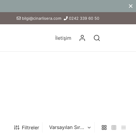
bilgi@cinarlisera.com
0242 339 60 50
İletişim
Filtreler