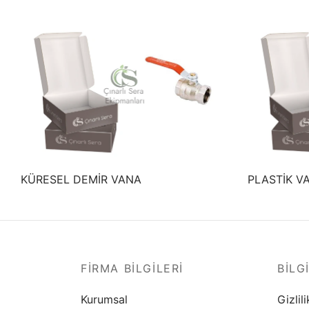
KÜRESEL DEMİR VANA
PLASTİK V
FIRMA BILGILERI
BILG
Kurumsal
Gizlili