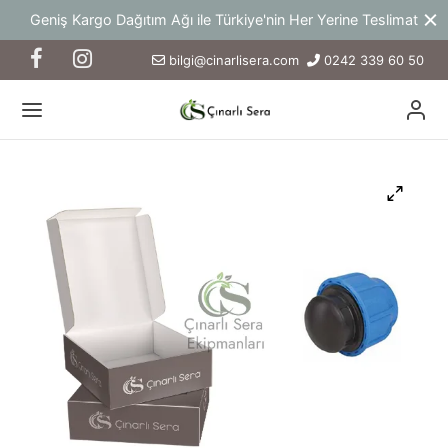
 Türkiye'nin Her Yerine Teslimat
Yeni Ürün ve Hizmetlerden
bilgi@cinarlisera.com
0242 339 60 50