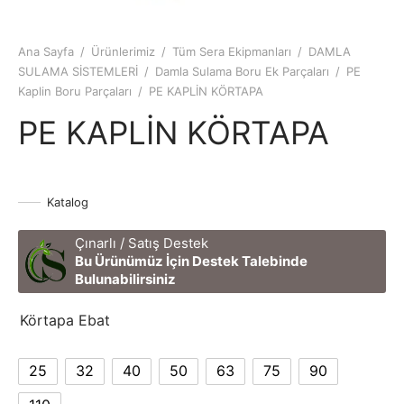
Ana Sayfa
/
Ürünlerimiz
/
Tüm Sera Ekipmanları
/
DAMLA
SULAMA SİSTEMLERİ
/
Damla Sulama Boru Ek Parçaları
/
PE
Kaplin Boru Parçaları
/
PE KAPLİN KÖRTAPA
PE KAPLİN KÖRTAPA
Katalog
Çınarlı / Satış Destek
Bu Ürünümüz İçin Destek Talebinde
Bulunabilirsiniz
Körtapa Ebat
25
32
40
50
63
75
90