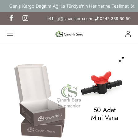
 Türkiye'nin Her Yerine Teslimat
Yeni Ürün ve Hizmetlerden
bilgi@cinarlisera.com
0242 339 60 50