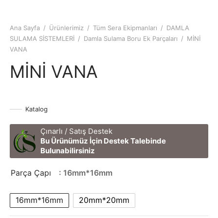
Ana Sayfa
/
Ürünlerimiz
/
Tüm Sera Ekipmanları
/
DAMLA
SULAMA SİSTEMLERİ
/
Damla Sulama Boru Ek Parçaları
/
MİNİ
VANA
MİNİ VANA
Katalog
Çınarlı / Satış Destek
Bu Ürünümüz İçin Destek Talebinde
Bulunabilirsiniz
Parça Çapı
: 16mm*16mm
16mm*16mm
20mm*20mm