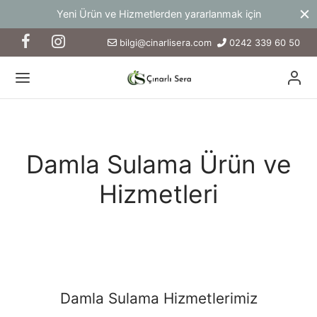
at
Yeni Ürün ve Hizmetlerden yararlanmak için
G
bilgi@cinarlisera.com
0242 339 60 50
Damla Sulama Ürün ve
Hizmetleri
Damla Sulama Hizmetlerimiz