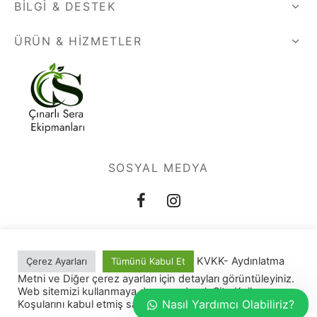
BILGI & DESTEK
ÜRÜN & HIZMETLER
SOSYAL MEDYA
KVKK- Aydınlatma
Çerez Ayarları
Tümünü Kabul Et
Metni ve Diğer çerez ayarları için detayları görüntüleyiniz.
Site Kullanım Koşulları
Web sitemizi kullanmaya devam ederek Site Kullanım
Nasıl Yardımcı Olabiliriz?
Koşularını kabul etmiş sayılırsınız.