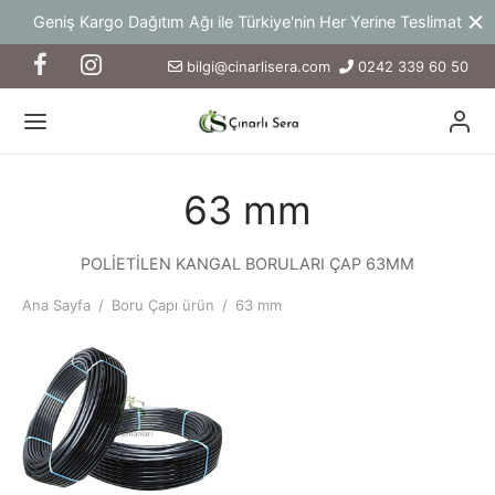
Geniş Kargo Dağıtım Ağı ile Türkiye'nin Her Yerine Teslimat
bilgi@cinarlisera.com
0242 339 60 50
63 mm
POLİETİLEN KANGAL BORULARI ÇAP 63MM
Ana Sayfa
/
Boru Çapı ürün
/
63 mm