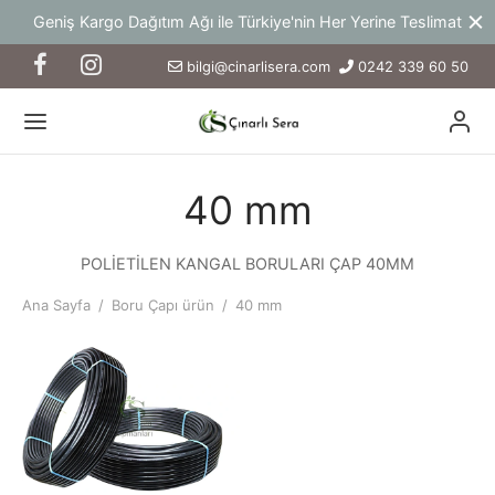
Geniş Kargo Dağıtım Ağı ile Türkiye'nin Her Yerine Teslimat
bilgi@cinarlisera.com
0242 339 60 50
40 mm
POLİETİLEN KANGAL BORULARI ÇAP 40MM
Ana Sayfa
/
Boru Çapı ürün
/
40 mm